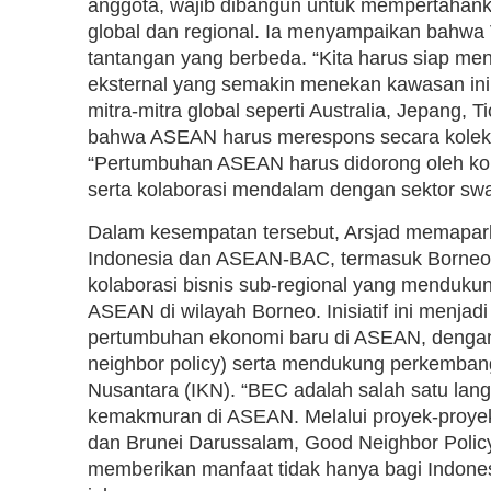
anggota, wajib dibangun untuk mempertahank
global dan regional. Ia menyampaikan bahw
tantangan yang berbeda. “Kita harus siap me
eksternal yang semakin menekan kawasan ini,” u
mitra-mitra global seperti Australia, Jepang,
bahwa ASEAN harus merespons secara kolekti
“Pertumbuhan ASEAN harus didorong oleh kola
serta kolaborasi mendalam dengan sektor swa
Dalam kesempatan tersebut, Arsjad memaparka
Indonesia dan ASEAN-BAC, termasuk Borneo
kolaborasi bisnis sub-regional yang mendukun
ASEAN di wilayah Borneo. Inisiatif ini menj
pertumbuhan ekonomi baru di ASEAN, dengan 
neighbor policy) serta mendukung perkemban
Nusantara (IKN). “BEC adalah salah satu lang
kemakmuran di ASEAN. Melalui proyek-proyek
dan Brunei Darussalam, Good Neighbor Policy 
memberikan manfaat tidak hanya bagi Indones