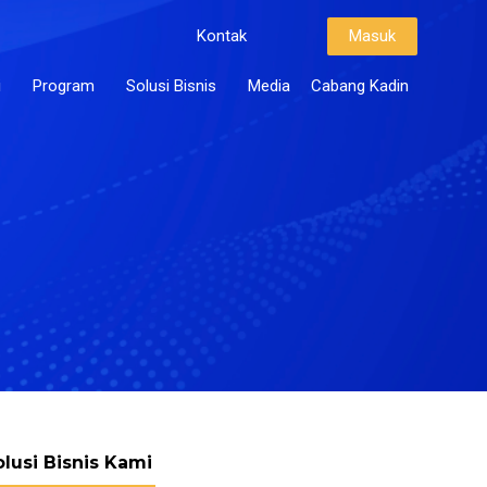
Kontak
Masuk
i
Program
Solusi Bisnis
Media
Cabang Kadin
olusi Bisnis Kami