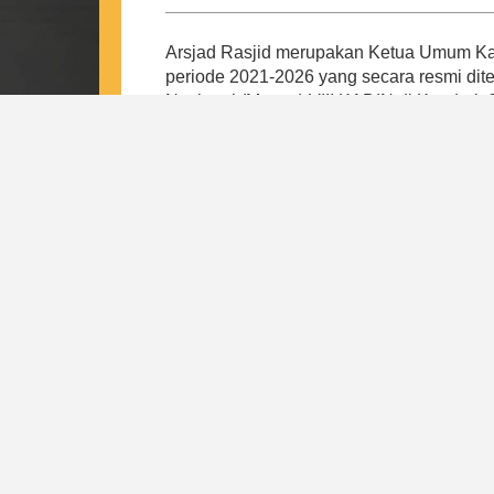
Arsjad Rasjid merupakan Ketua Umum Kam
periode 2021-2026 yang secara resmi di
Nasional (Munas) VIII KADIN di Kendari,
Arsjad merespon tantangan pada masa p
Indonesia, yaitu tulang punggung keseh
daerah, peningkatan kewirausahaan dan k
regulasi internal. Hal ini bertujuan untu
payung baik bagi pengusaha kecil, meneng
Dari 4 pilar tersebut, lahirlah program-
mewujudkan visi Indonesia Emas Tahun 
Indonesia. Di bawah kepemimpinan Arsjad
kepastian kepada pemerintah dan masyar
Indonesia sebagai induk organisasi duni
nasional yang resilient, mandiri, dan profe