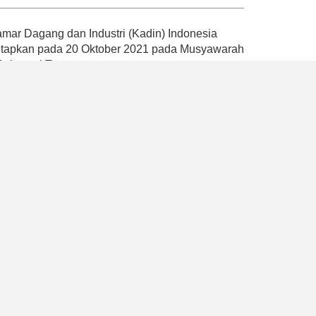
ar Dagang dan Industri (Kadin) Indonesia
tetapkan pada 20 Oktober 2021 pada Musyawarah
 Sulawesi Tenggara.
andemi dengan mencetuskan empat Pilar Kadin
atan, pemberdayaan ekonomi nasional dan
ompetensi, serta penguatan organisasi dan
k memperkuat peran Kadin Indonesia sebagai
ah, mikro, besar, dan industri
program yang dapat mendukung pemerintah
2045 dengan memaksimalkan peran aktif Kadin
, Kadin Indonesia juga berhasil memberikan
akat umum bahwa hanya terdapat satu Kadin di
a usaha dan payung asosiasi dunia usaha
ssional.