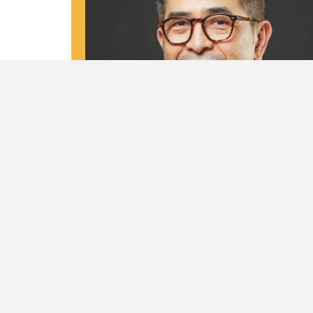
Biodata
Nama Lengkap
M. Arsjad Rasjid P.M
Tempat dan Tanggal Lahir